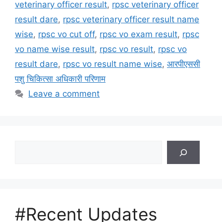
veterinary officer result
,
rpsc veterinary officer
result dare
,
rpsc veterinary officer result name
wise
,
rpsc vo cut off
,
rpsc vo exam result
,
rpsc
vo name wise result
,
rpsc vo result
,
rpsc vo
result dare
,
rpsc vo result name wise
,
आरपीएससी
पशु चिकित्सा अधिकारी परिणाम
Leave a comment
Search
#Recent Updates