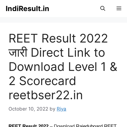
Skip
IndiResult.in
M
to
content
REET Result 2022
जारी Direct Link to
Download Level 1 &
2 Scorecard
reetbser22.in
October 10, 2022
by
Riya
REET Result
2022
– Download
Rajeduboard REET