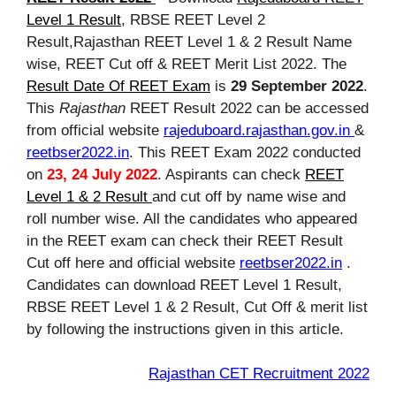
Level 1 Result
, RBSE REET Level 2
Result,Rajasthan REET Level 1 & 2 Result Name
wise, REET Cut off & REET Merit List 2022. The
Result Date Of REET Exam
is
29 September 2022
.
This
Rajasthan
REET Result 2022 can be accessed
from official website
rajeduboard.rajasthan.gov.in
&
reetbser2022.in
. This REET Exam 2022 conducted
on
23, 24 July 2022
. Aspirants can check
REET
Level 1 & 2 Result
and cut off by name wise and
roll number wise. All the candidates who appeared
in the REET exam can check their REET Result
Cut off here and official website
reetbser2022.in
.
Candidates can download REET Level 1 Result,
RBSE REET Level 1 & 2 Result, Cut Off & merit list
by following the instructions given in this article.
Rajasthan CET Recruitment 2022