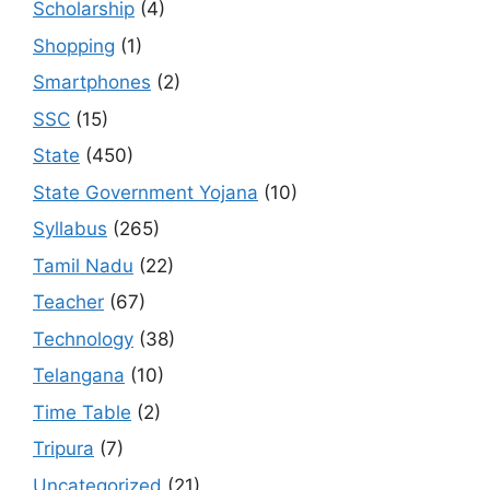
Scholarship
(4)
Shopping
(1)
Smartphones
(2)
SSC
(15)
State
(450)
State Government Yojana
(10)
Syllabus
(265)
Tamil Nadu
(22)
Teacher
(67)
Technology
(38)
Telangana
(10)
Time Table
(2)
Tripura
(7)
Uncategorized
(21)