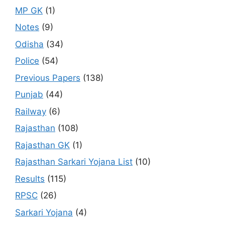
MP GK
(1)
Notes
(9)
Odisha
(34)
Police
(54)
Previous Papers
(138)
Punjab
(44)
Railway
(6)
Rajasthan
(108)
Rajasthan GK
(1)
Rajasthan Sarkari Yojana List
(10)
Results
(115)
RPSC
(26)
Sarkari Yojana
(4)