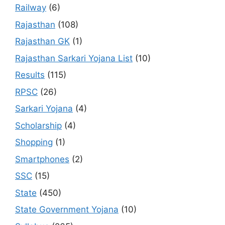
Railway
(6)
Rajasthan
(108)
Rajasthan GK
(1)
Rajasthan Sarkari Yojana List
(10)
Results
(115)
RPSC
(26)
Sarkari Yojana
(4)
Scholarship
(4)
Shopping
(1)
Smartphones
(2)
SSC
(15)
State
(450)
State Government Yojana
(10)