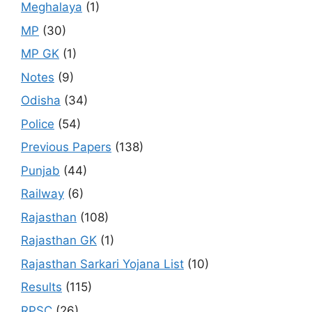
Meghalaya
(1)
MP
(30)
MP GK
(1)
Notes
(9)
Odisha
(34)
Police
(54)
Previous Papers
(138)
Punjab
(44)
Railway
(6)
Rajasthan
(108)
Rajasthan GK
(1)
Rajasthan Sarkari Yojana List
(10)
Results
(115)
RPSC
(26)