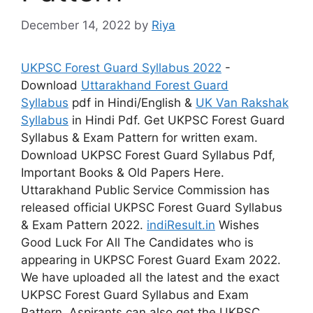
December 14, 2022
by
Riya
UKPSC Forest Guard Syllabus 2022
-
Download
Uttarakhand Forest Guard
Syllabus
pdf in Hindi/English &
UK Van Rakshak
Syllabus
in Hindi Pdf. Get UKPSC Forest Guard
Syllabus & Exam Pattern for written exam.
Download UKPSC Forest Guard Syllabus Pdf,
Important Books & Old Papers Here.
Uttarakhand Public Service Commission has
released official UKPSC Forest Guard Syllabus
& Exam Pattern 2022.
indiResult.in
Wishes
Good Luck For All The Candidates who is
appearing in UKPSC Forest Guard Exam 2022.
We have uploaded all the latest and the exact
UKPSC Forest Guard Syllabus and Exam
Pattern. Aspirants can also get the UKPSC