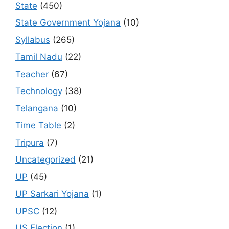
State
(450)
State Government Yojana
(10)
Syllabus
(265)
Tamil Nadu
(22)
Teacher
(67)
Technology
(38)
Telangana
(10)
Time Table
(2)
Tripura
(7)
Uncategorized
(21)
UP
(45)
UP Sarkari Yojana
(1)
UPSC
(12)
US Election
(1)