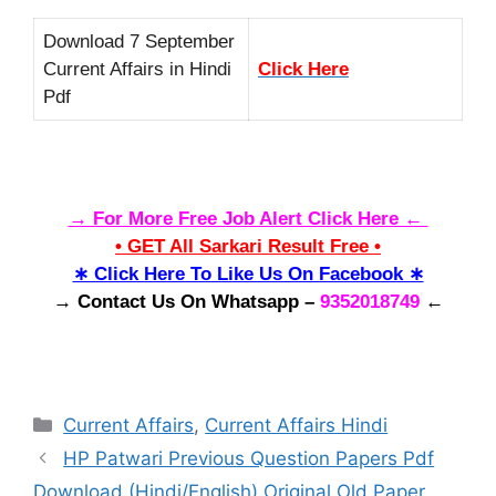
Download 7 September
Current Affairs in Hindi
Click Here
Pdf
→ For More Free Job Alert Click Here ←
• GET All Sarkari Result Free •
∗ Click Here To Like Us On Facebook ∗
→ Contact Us On Whatsapp –
9352018749
←
Categories
Current Affairs
,
Current Affairs Hindi
HP Patwari Previous Question Papers Pdf
Download (Hindi/English) Original Old Paper