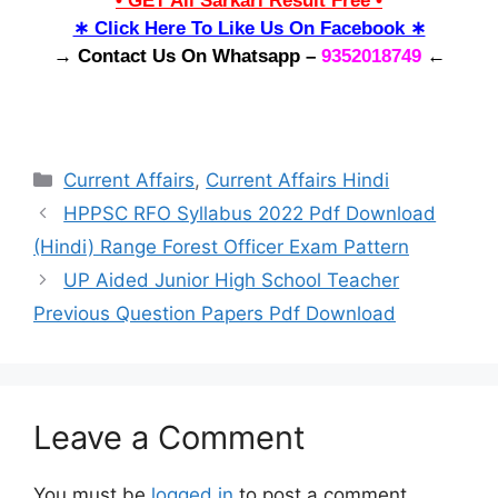
• GET All Sarkari Result Free •
∗ Click Here To Like Us On Facebook ∗
→ Contact Us On Whatsapp –
9352018749
←
Categories
Current Affairs
,
Current Affairs Hindi
HPPSC RFO Syllabus 2022 Pdf Download
(Hindi) Range Forest Officer Exam Pattern
UP Aided Junior High School Teacher
Previous Question Papers Pdf Download
Leave a Comment
You must be
logged in
to post a comment.